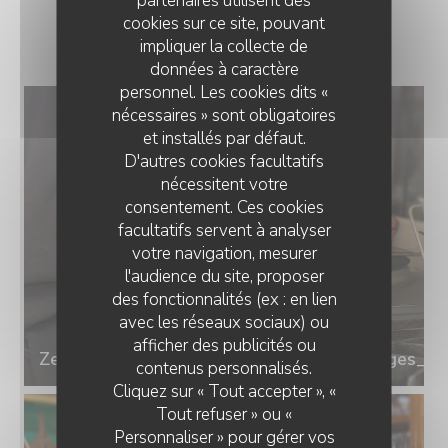
partenaires utilisent des
cookies sur ce site, pouvant
RESTAURANT
impliquer la collecte de
données à caractère
personnel. Les cookies dits «
nécessaires » sont obligatoires
et installés par défaut.
D'autres cookies facultatifs
nécessitent votre
consentement. Ces cookies
facultatifs servent à analyser
votre navigation, mesurer
l'audience du site, proposer
des fonctionnalités (ex : en lien
avec les réseaux sociaux) ou
afficher des publicités ou
Zenchef_Curry_Palace_and_Tandoor_Bruges_24
contenus personnalisés.
Cliquez sur « Tout accepter », «
Tout refuser » ou «
Personnaliser » pour gérer vos