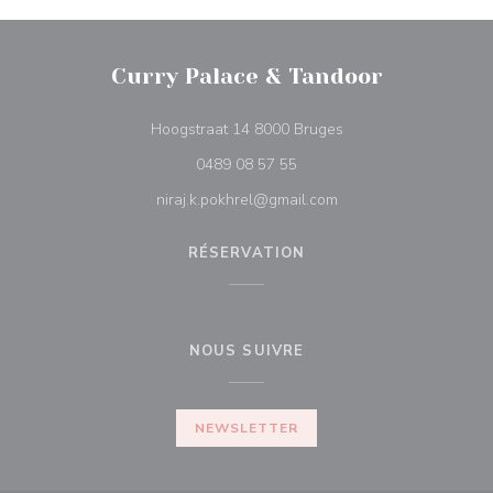
Curry Palace & Tandoor
((ouvre une nouvelle 
Hoogstraat 14 8000 Bruges
0489 08 57 55
niraj.k.pokhrel@gmail.com
RÉSERVATION
NOUS SUIVRE
NEWSLETTER