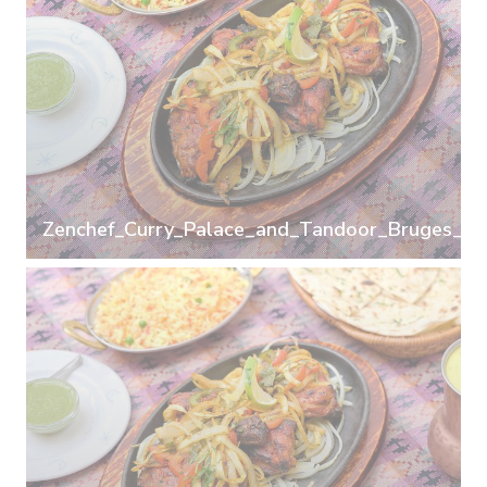
Zenchef_Curry_Palace_and_Tandoor_Bruges_03