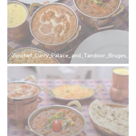
Zenchef_Curry_Palace_and_Tandoor_Bruges_08