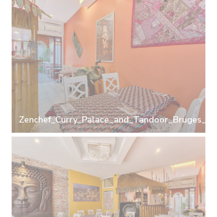
Zenchef_Curry_Palace_and_Tandoor_Bruges_16