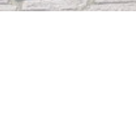
CURRY PALACE & TANDOOR
|
BRUGES
Curry Palace & Tandoor est un restaurant indien situé au