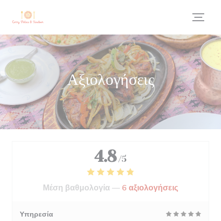
Πίνακας διαχείρισης "Μπισκότων" (Cookies)
Αξιολογήσεις
4.8
/5
Μέση βαθμολογία —
6 αξιολογήσεις
Υπηρεσία