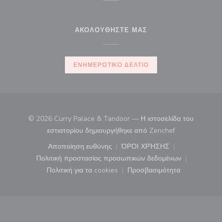
ΑΚΟΛΟΥΘΉΣΤΕ ΜΑΣ
ΕΝΗΜΕΡΩΤΙΚΌ ΔΕΛΤΊΟ
© 2026 Curry Palace & Tandoor — Η ιστοσελίδα του
((ανοίγει σε νέ
εστιατορίου δημιουργήθηκε από
Zenchef
Αποποίηση ευθύνης
ΌΡΟΙ ΧΡΉΣΗΣ
((ανοίγει σε νέο παράθυρο))
((ανοίγει σε νέο παράθ
Πολιτική προστασίας προσωπικών δεδομένων
((ανοίγει σε νέο παράθυρο))
Πολιτική για τα cookies
Προσβασιμότητα
((ανοίγει σε νέο παράθυρο))
((ανοίγει σε νέο παρά