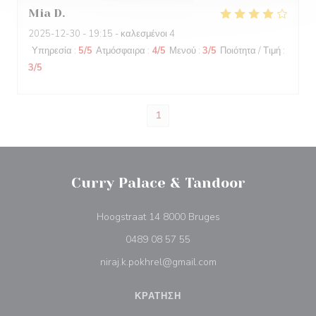
Mia
D
2025-12-30
- 19:15 - καλεσμένοι 4
Υπηρεσία
:
5
/5
Ατμόσφαιρα
:
4
/5
Μενού
:
3
/5
Ποιότητα / Τιμή
:
3
/5
1
Curry Palace & Tandoor
((ανοίγει σε νέο παρά
Hoogstraat 14 8000 Bruges
0489 08 57 55
niraj.k.pokhrel@gmail.com
ΚΡΆΤΗΣΗ